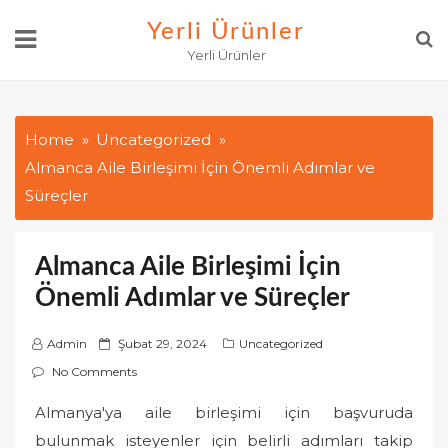
Skip
Yerli Ürünler
to
Yerli Ürünler
content
Home
Uncategorized
Almanca Aile Birleşimi İçin Önemli Adımlar ve
Süreçler
Almanca Aile Birleşimi İçin
Önemli Adımlar ve Süreçler
P
Admin
Şubat 29, 2024
Uncategorized
o
No Comments
s
Almanya'ya aile birleşimi için başvuruda
t
bulunmak isteyenler için belirli adımları takip
e