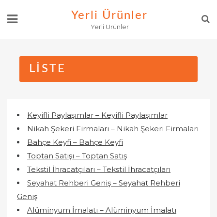
Skip
Yerli Ürünler
to
Yerli Ürünler
content
LISTE
Keyifli Paylaşımlar – Keyifli Paylaşımlar
Nikah Şekeri Firmaları – Nikah Şekeri Firmaları
Bahçe Keyfi – Bahçe Keyfi
Toptan Satışı – Toptan Satış
Tekstil İhracatçıları – Tekstil İhracatçıları
Seyahat Rehberi Geniş – Seyahat Rehberi
Geniş
Alüminyum İmalatı – Alüminyum İmalatı