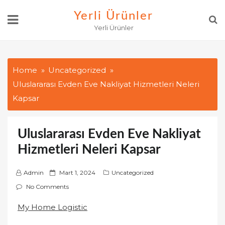
Skip
Yerli Ürünler
to
Yerli Ürünler
content
Home
Uncategorized
Uluslararası Evden Eve Nakliyat Hizmetleri Neleri
Kapsar
Uluslararası Evden Eve Nakliyat
Hizmetleri Neleri Kapsar
P
Admin
Mart 1, 2024
Uncategorized
o
No Comments
s
My Home Logistic
t
e