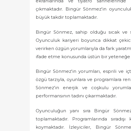
ekranlarında ve tiyatro sahnelerinde ba
e
çıkmaktadır. Bingür Sönmez'in oyunculu
d
büyük takdir toplamaktadır.
o
n
Bingür Sönmez, sahip olduğu sıcak ve sami
Oyunculuk kariyeri boyunca dikkat çekic
verirken özgün yorumlarıyla da fark yaratm
ifade etme konusunda üstün bir yeteneğe s
Bingür Sönmez'in yorumları, esprili ve içt
özgü tarzıyla, oyunlara ve programlara renk 
Sönmez'in enerjik ve coşkulu yorumla
performansının tadını çıkarmaktadır.
Oyunculuğun yanı sıra Bingür Sönmez
toplamaktadır. Programlarında sıradışı 
koymaktadır. İzleyiciler, Bingür Sö