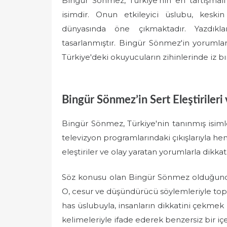
Bingür Sönmez, Türkiye'nin en tartışmal
isimdir. Onun etkileyici üslubu, kesk
dünyasında öne çıkmaktadır. Yazdıkla
tasarlanmıştır. Bingür Sönmez'in yorumla
Türkiye'deki okuyucuların zihinlerinde iz b
Bingür Sönmez’in Sert Eleştirileri
Bingür Sönmez, Türkiye'nin tanınmış isiml
televizyon programlarındaki çıkışlarıyla h
eleştiriler ve olay yaratan yorumlarla dikkat
Söz konusu olan Bingür Sönmez olduğunda
O, cesur ve düşündürücü söylemleriyle top
has üslubuyla, insanların dikkatini çekmek 
kelimeleriyle ifade ederek benzersiz bir iç