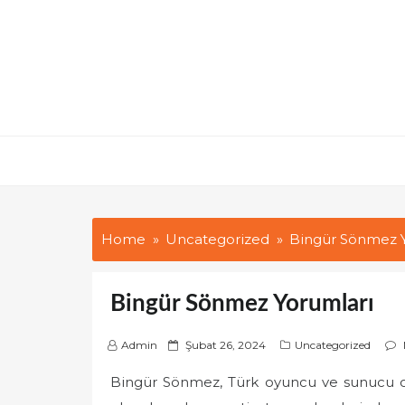
Skip
to
content
Home
Uncategorized
Bingür Sönmez Y
Bingür Sönmez Yorumları
P
Admin
Şubat 26, 2024
Uncategorized
o
Bingür Sönmez, Türk oyuncu ve sunucu olar
s
t