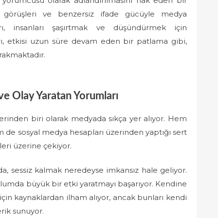
ı yorumcusu olarak adlandırılmasını hak eden bir
in görüşleri ve benzersiz ifade gücüyle medya
rı, insanları şaşırtmak ve düşündürmek için
rı, etkisi uzun süre devam eden bir patlama gibi,
ırakmaktadır.
 ve Olay Yaratan Yorumları
erinden biri olarak medyada sıkça yer alıyor. Hem
em de sosyal medya hesapları üzerinden yaptığı sert
leri üzerine çekiyor.
, sessiz kalmak neredeyse imkansız hale geliyor.
lumda büyük bir etki yaratmayı başarıyor. Kendine
için kaynaklardan ilham alıyor, ancak bunları kendi
erik sunuyor.