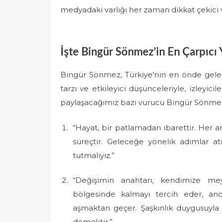
medyadaki varlığı her zaman dikkat çekici
İşte Bingür Sönmez’in En Çarpıcı 
Bingür Sönmez, Türkiye'nin en önde gelen
tarzı ve etkileyici düşünceleriyle, izleyici
paylaşacağımız bazı vurucu Bingür Sönmez
“Hayat, bir patlamadan ibarettir. Her an 
süreçtir. Geleceğe yönelik adımlar at
tutmalıyız.”
“Değişimin anahtarı, kendimize mey
bölgesinde kalmayı tercih eder, an
aşmaktan geçer. Şaşkınlık duygusuyla k
demektir.”