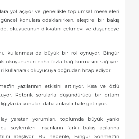
alara yol açıyor ve genellikle toplumsal meseleleri
güncel konulara odaklanırken, eleştirel bir bakış
ekilde, okuyucunun dikkatini çekmeyi ve düşünceye
nunu kullanması da büyük bir rol oynuyor. Bingür
ak okuyucunun daha fazla bağ kurmasını sağlıyor.
leri kullanarak okuyucuya doğrudan hitap ediyor.
z'in yazılarının etkisini artırıyor. Kısa ve özlü
tuyor. Retorik sorularla düşündürücü bir ortam
ığıyla da konuları daha anlaşılır hale getiriyor.
 olay yaratan yorumları, toplumda büyük yankı
 söylemleri, insanların farklı bakış açılarına
itilini ateşliyor. Bu nedenle, Bingür Sönmez'in