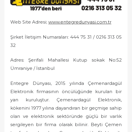
e
d
o
Web Site Adresi;
www.entegredunyasi.com.tr
n
Şirket İletişim Numaraları: 444 75 31 / 0216 313 05
32
Adres: Şerifali Mahallesi Kutup sokak No:52
Ümraniye / İstanbul
Entegre Dünyası, 2015 yılında Çemenardagül
Elektronik firmasının öncülüğünde kurulan bir
yan kuruluştur. Çemenardagül Elektronik,
kökenini 1977 yılına dayandıran bir geçmişe sahip
olan ve elektronik sektöründe güçlü bir varlık
sergileyen bir firma olarak bilinir. Beyti Çemen