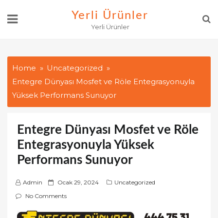
Skip
Yerli Ürünler
to
Yerli Ürünler
content
Home
Uncategorized
Entegre Dünyası Mosfet ve Röle Entegrasyonuyla
Yüksek Performans Sunuyor
Entegre Dünyası Mosfet ve Röle
Entegrasyonuyla Yüksek
Performans Sunuyor
P
Admin
Ocak 29, 2024
Uncategorized
o
No Comments
s
t