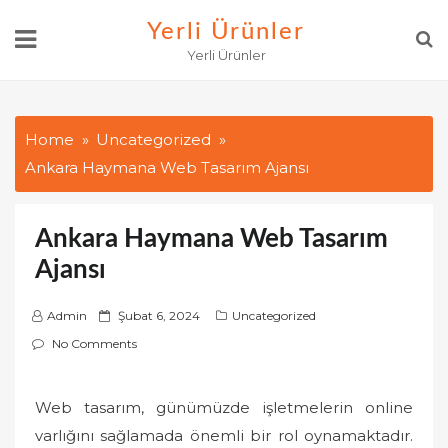
Skip
Yerli Ürünler
to
Yerli Ürünler
content
Home
Uncategorized
Ankara Haymana Web Tasarım Ajansı
Ankara Haymana Web Tasarım
Ajansı
P
Admin
Şubat 6, 2024
Uncategorized
o
No Comments
s
t
Web tasarım, günümüzde işletmelerin online
e
varlığını sağlamada önemli bir rol oynamaktadır.
d