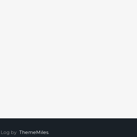
 Log by
ThemeMiles
.