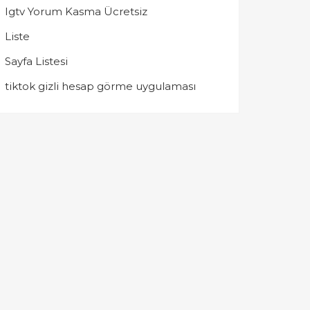
Igtv Yorum Kasma Ücretsiz
Liste
Sayfa Listesi
tiktok gizli hesap görme uygulaması