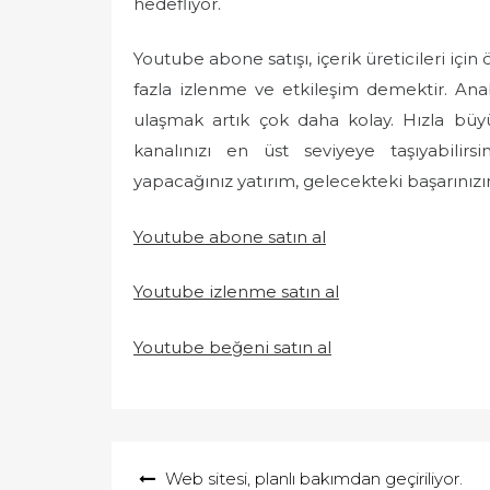
hedefliyor.
Youtube abone satışı, içerik üreticileri içi
fazla izlenme ve etkileşim demektir. Ana
ulaşmak artık çok daha kolay. Hızla büy
kanalınızı en üst seviyeye taşıyabilirs
yapacağınız yatırım, gelecekteki başarınızın
Youtube abone satın al
Youtube izlenme satın al
Youtube beğeni satın al
Yazı
Web sitesi, planlı bakımdan geçiriliyor.