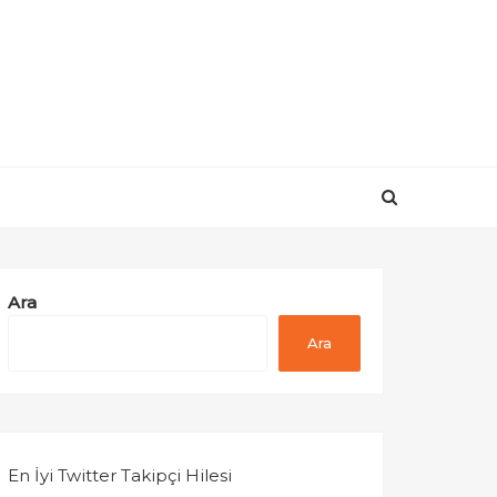
Ara
Ara
En İyi Twitter Takipçi Hilesi