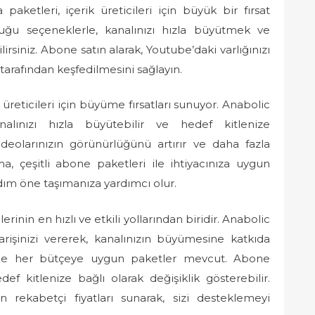
ketleri, içerik üreticileri için büyük bir fırsat
ğu seçeneklerle, kanalınızı hızla büyütmek ve
bilirsiniz. Abone satın alarak, Youtube’daki varlığınızı
i tarafından keşfedilmesini sağlayın.
üreticileri için büyüme fırsatları sunuyor. Anabolic
alınızı hızla büyütebilir ve hedef kitlenize
videolarınızın görünürlüğünü artırır ve daha fazla
a, çeşitli abone paketleri ile ihtiyacınıza uygun
dım öne taşımanıza yardımcı olur.
erinin en hızlı ve etkili yollarından biridir. Anabolic
arişinizi vererek, kanalınızın büyümesine katkıda
eri ile her bütçeye uygun paketler mevcut. Abone
ef kitlenize bağlı olarak değişiklik gösterebilir.
ekabetçi fiyatları sunarak, sizi desteklemeyi