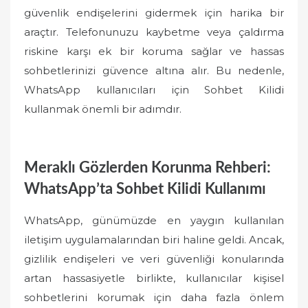
güvenlik endişelerini gidermek için harika bir
araçtır. Telefonunuzu kaybetme veya çaldırma
riskine karşı ek bir koruma sağlar ve hassas
sohbetlerinizi güvence altına alır. Bu nedenle,
WhatsApp kullanıcıları için Sohbet Kilidi
kullanmak önemli bir adımdır.
Meraklı Gözlerden Korunma Rehberi:
WhatsApp’ta Sohbet Kilidi Kullanımı
WhatsApp, günümüzde en yaygın kullanılan
iletişim uygulamalarından biri haline geldi. Ancak,
gizlilik endişeleri ve veri güvenliği konularında
artan hassasiyetle birlikte, kullanıcılar kişisel
sohbetlerini korumak için daha fazla önlem