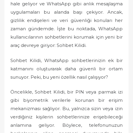
hale geliyor ve WhatsApp gibi anlık mesajlaşma
uygulamaları bu alanda başı çekiyor. Ancak,
gizlilik endişeleri ve veri güvenliği konuları her
zaman gündemde. İşte bu noktada, WhatsApp
kullanıcılarının sohbetlerini korumak için yeni bir
araç devreye giriyor: Sohbet Kilidi.
Sohbet Kilidi, WhatsApp sohbetlerinizin ek bir
katmanını oluşturarak daha güvenli bir ortam
sunuyor. Peki, bu yeni özellik nasıl çalışıyor?
Öncelikle, Sohbet Kilidi, bir PIN veya parmak izi
gibi biyometrik verilerle korunan bir erişim
mekanizması sağlıyor. Bu, yalnızca sizin veya izin
verdiğiniz kişilerin sohbetlerinize erişebileceği
anlamına geliyor. Böylece, telefonunuzun