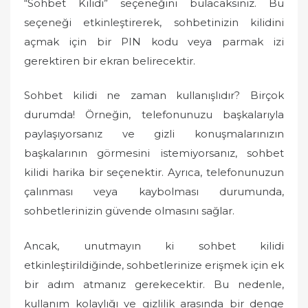
“Sohbet Kilidi” seçeneğini bulacaksınız. Bu
seçeneği etkinleştirerek, sohbetinizin kilidini
açmak için bir PIN kodu veya parmak izi
gerektiren bir ekran belirecektir.
Sohbet kilidi ne zaman kullanışlıdır? Birçok
durumda! Örneğin, telefonunuzu başkalarıyla
paylaşıyorsanız ve gizli konuşmalarınızın
başkalarının görmesini istemiyorsanız, sohbet
kilidi harika bir seçenektir. Ayrıca, telefonunuzun
çalınması veya kaybolması durumunda,
sohbetlerinizin güvende olmasını sağlar.
Ancak, unutmayın ki sohbet kilidi
etkinleştirildiğinde, sohbetlerinize erişmek için ek
bir adım atmanız gerekecektir. Bu nedenle,
kullanım kolaylığı ve gizlilik arasında bir denge