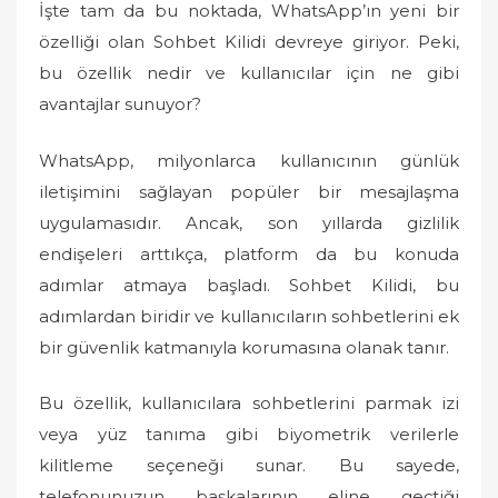
İşte tam da bu noktada, WhatsApp’ın yeni bir
özelliği olan Sohbet Kilidi devreye giriyor. Peki,
bu özellik nedir ve kullanıcılar için ne gibi
avantajlar sunuyor?
WhatsApp, milyonlarca kullanıcının günlük
iletişimini sağlayan popüler bir mesajlaşma
uygulamasıdır. Ancak, son yıllarda gizlilik
endişeleri arttıkça, platform da bu konuda
adımlar atmaya başladı. Sohbet Kilidi, bu
adımlardan biridir ve kullanıcıların sohbetlerini ek
bir güvenlik katmanıyla korumasına olanak tanır.
Bu özellik, kullanıcılara sohbetlerini parmak izi
veya yüz tanıma gibi biyometrik verilerle
kilitleme seçeneği sunar. Bu sayede,
telefonunuzun başkalarının eline geçtiği