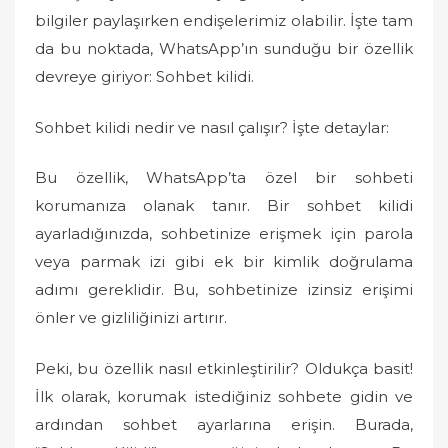
o
bilgiler paylaşırken endişelerimiz olabilir. İşte tam
n
da bu noktada, WhatsApp’ın sunduğu bir özellik
devreye giriyor: Sohbet kilidi.
Sohbet kilidi nedir ve nasıl çalışır? İşte detaylar:
Bu özellik, WhatsApp’ta özel bir sohbeti
korumanıza olanak tanır. Bir sohbet kilidi
ayarladığınızda, sohbetinize erişmek için parola
veya parmak izi gibi ek bir kimlik doğrulama
adımı gereklidir. Bu, sohbetinize izinsiz erişimi
önler ve gizliliğinizi artırır.
Peki, bu özellik nasıl etkinleştirilir? Oldukça basit!
İlk olarak, korumak istediğiniz sohbete gidin ve
ardından sohbet ayarlarına erişin. Burada,