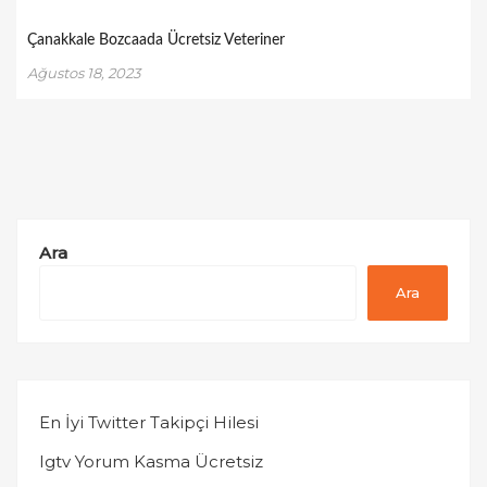
Çanakkale Bozcaada Ücretsiz Veteriner
Ağustos 18, 2023
Ara
Ara
En İyi Twitter Takipçi Hilesi
Igtv Yorum Kasma Ücretsiz