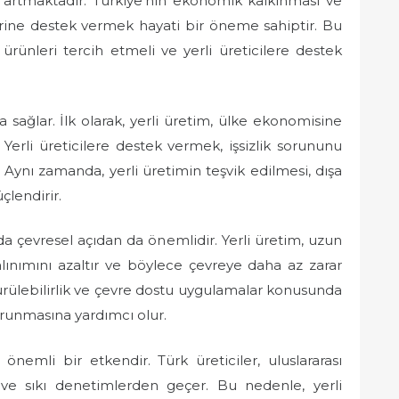
k artmaktadır. Türkiye’nin ekonomik kalkınması ve
lerine destek vermek hayati bir öneme sahiptir. Bu
 ürünleri tercih etmeli ve yerli üreticilere destek
a sağlar. İlk olarak, yerli üretim, ülke ekonomisine
. Yerli üreticilere destek vermek, işsizlik sorununu
ir. Aynı zamanda, yerli üretimin teşvik edilmesi, dışa
çlendirir.
da çevresel açıdan da önemlidir. Yerli üretim, uzun
lınımını azaltır ve böylece çevreye daha az zarar
ürdürülebilirlik ve çevre dostu uygulamalar konusunda
orunmasına yardımcı olur.
e önemli bir etkendir. Türk üreticiler, uluslararası
ve sıkı denetimlerden geçer. Bu nedenle, yerli