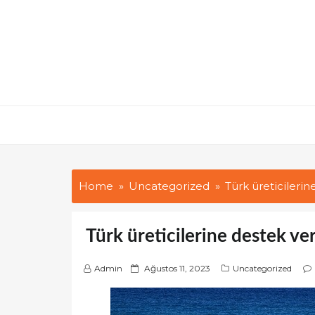
Skip
to
content
Home
Uncategorized
Türk üreticilerine
Türk üreticilerine destek ver
P
Admin
Ağustos 11, 2023
Uncategorized
o
s
t