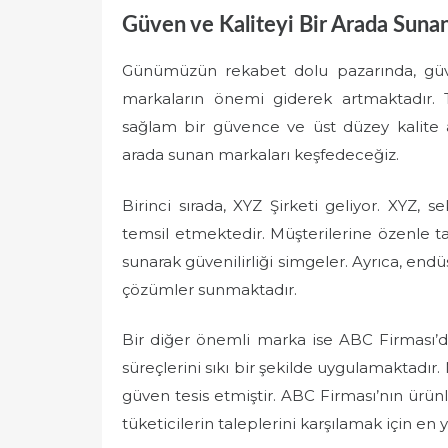
Güven ve Kaliteyi Bir Arada Suna
Günümüzün rekabet dolu pazarında, güve
markaların önemi giderek artmaktadır. T
sağlam bir güvence ve üst düzey kalite a
arada sunan markaları keşfedeceğiz.
Birinci sırada, XYZ Şirketi geliyor. XYZ,
temsil etmektedir. Müşterilerine özenle t
sunarak güvenilirliği simgeler. Ayrıca, endüs
çözümler sunmaktadır.
Bir diğer önemli marka ise ABC Firması’dı
süreçlerini sıkı bir şekilde uygulamaktadı
güven tesis etmiştir. ABC Firması’nın ürünle
tüketicilerin taleplerini karşılamak için en