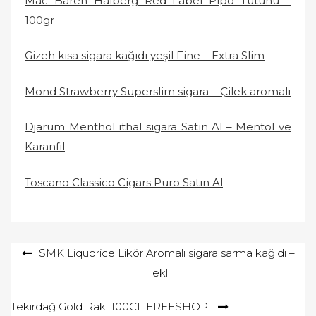
Mac Baren Halberg Red Label Pipo Tütünü –
100gr
Gizeh kısa sigara kağıdı yeşil Fine – Extra Slim
Mond Strawberry Superslim sigara – Çilek aromalı
Djarum Menthol ithal sigara Satın Al – Mentol ve
Karanfil
Toscano Classico Cigars Puro Satın Al
Yazı
SMK Liquorice Likör Aromalı sigara sarma kağıdı –
Tekli
gezinmesi
Tekirdağ Gold Rakı 100CL FREESHOP