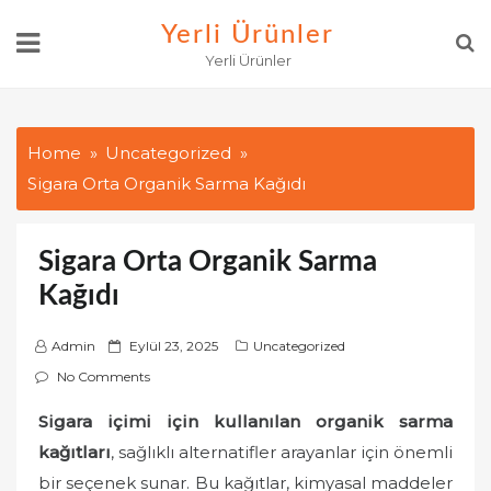
Skip
Yerli Ürünler
to
Yerli Ürünler
content
Home
Uncategorized
Sigara Orta Organik Sarma Kağıdı
Sigara Orta Organik Sarma
Kağıdı
P
Admin
Eylül 23, 2025
Uncategorized
o
No Comments
s
Sigara içimi için kullanılan organik sarma
t
kağıtları
, sağlıklı alternatifler arayanlar için önemli
e
d
bir seçenek sunar. Bu kağıtlar, kimyasal maddeler