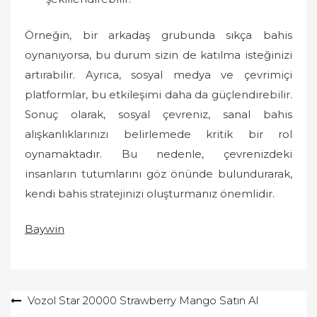
Örneğin, bir arkadaş grubunda sıkça bahis
oynanıyorsa, bu durum sizin de katılma isteğinizi
artırabilir. Ayrıca, sosyal medya ve çevrimiçi
platformlar, bu etkileşimi daha da güçlendirebilir.
Sonuç olarak, sosyal çevreniz, sanal bahis
alışkanlıklarınızı belirlemede kritik bir rol
oynamaktadır. Bu nedenle, çevrenizdeki
insanların tutumlarını göz önünde bulundurarak,
kendi bahis stratejinizi oluşturmanız önemlidir.
Baywin
Yazı
Vozol Star 20000 Strawberry Mango Satın Al