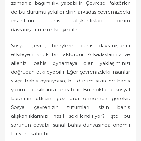
zamanla bağımlılık yapabilir. Çevresel faktörler
de bu durumu şekillendirir; arkadaş çevremizdeki
insanların bahis alışkanlıkları, bizim
davranışlarımızı etkileyebilir.
Sosyal çevre, bireylerin bahis davranışlarını
etkileyen kritik bir faktördür. Arkadaşlarınız ve
aileniz, bahis oynamaya olan yaklaşımınızı
doğrudan etkileyebilir. Eğer çevrenizdeki insanlar
sıkça bahis oynuyorsa, bu durum sizin de bahis
yapma olasılığınızı artırabilir. Bu noktada, sosyal
baskının etkisini göz ardı etmemek gerekir.
Sosyal çevrenizin tutumları, sizin bahis
alışkanlıklarınızı nasıl şekillendiriyor? İşte bu
sorunun cevabı, sanal bahis dünyasında önemli
bir yere sahiptir.