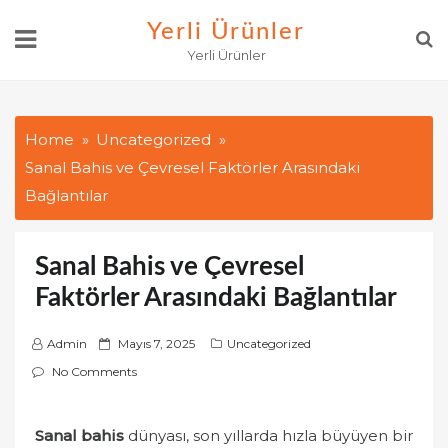
Skip
Yerli Ürünler
to
Yerli Ürünler
content
Home
Uncategorized
Sanal Bahis ve Çevresel Faktörler Arasındaki
Bağlantılar
Sanal Bahis ve Çevresel
Faktörler Arasındaki Bağlantılar
P
Admin
Mayıs 7, 2025
Uncategorized
o
No Comments
s
t
Sanal bahis
dünyası, son yıllarda hızla büyüyen bir
e