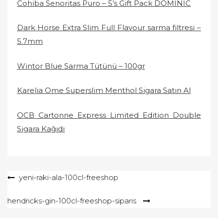
Cohiba Senoritas Puro – 5’s Gift Pack DOMİNİC
Dark Horse Extra Slim Full Flavour sarma filtresi –
5.7mm
Wintor Blue Sarma Tütünü – 100gr
Karelia Ome Superslim Menthol Sigara Satın Al
OCB Cartonne Express Limited Edition Double
Sigara Kağıdı
Yazı
yeni-raki-ala-100cl-freeshop
gezinmesi
hendricks-gin-100cl-freeshop-siparis