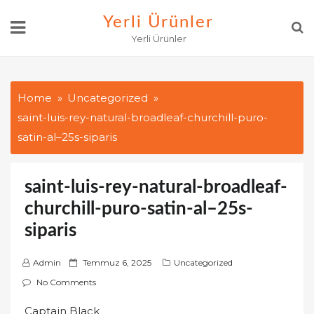
Skip
Yerli Ürünler
to
Yerli Ürünler
content
Home
Uncategorized
saint-luis-rey-natural-broadleaf-churchill-puro-
satin-al–25s-siparis
saint-luis-rey-natural-broadleaf-
churchill-puro-satin-al–25s-
siparis
P
Admin
Temmuz 6, 2025
Uncategorized
o
No Comments
s
Captain Black
t