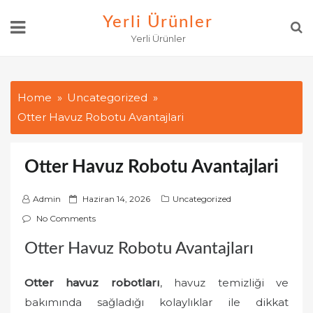
Skip
Yerli Ürünler
to
Yerli Ürünler
content
Home
Uncategorized
Otter Havuz Robotu Avantajlari
Otter Havuz Robotu Avantajlari
P
Admin
Haziran 14, 2026
Uncategorized
o
No Comments
s
Otter Havuz Robotu Avantajları
t
e
Otter havuz robotları
, havuz temizliği ve
d
o
bakımında sağladığı kolaylıklar ile dikkat