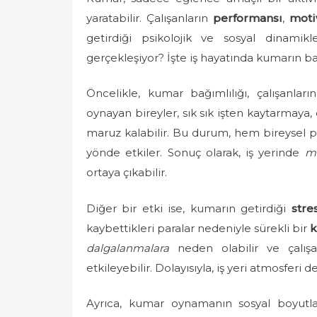
e
yaratabilir. Çalışanların
performansı
,
moti
d
getirdiği psikolojik ve sosyal dinamikl
o
gerçekleşiyor? İşte iş hayatında kumarın baz
n
Öncelikle, kumar bağımlılığı, çalışanlar
oynayan bireyler, sık sık işten kaytarmaya,
maruz kalabilir. Bu durum, hem bireysel p
yönde etkiler. Sonuç olarak, iş yerinde
mo
ortaya çıkabilir.
Diğer bir etki ise, kumarın getirdiği
stre
kaybettikleri paralar nedeniyle sürekli bir
k
dalgalanmalara
neden olabilir ve çalışanl
etkileyebilir. Dolayısıyla, iş yeri atmosferi d
Ayrıca, kumar oynamanın sosyal boyutlar