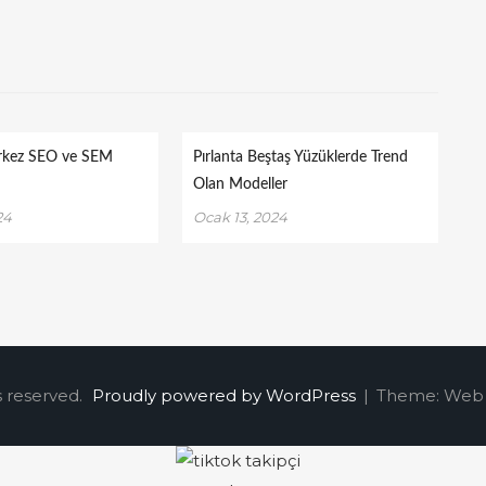
rkez SEO ve SEM
Pırlanta Beştaş Yüzüklerde Trend
Olan Modeller
24
Ocak 13, 2024
s reserved.
Proudly powered by WordPress
|
Theme: Web