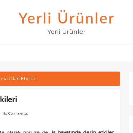
Yerli Ürünler
Yerli Ürünler
ına Olan Etkileri
ileri
No Comments
te olarak görülse de,
iş hayatında derin etkiler