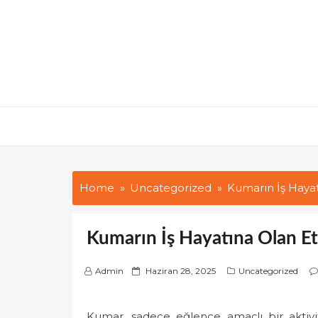
Skip
to
content
Home
Uncategorized
Kumarın İş Hayat
Kumarın İş Hayatına Olan Etk
P
Admin
Haziran 28, 2025
Uncategorized
o
s
Kumar, sadece eğlence amaçlı bir aktivi
t