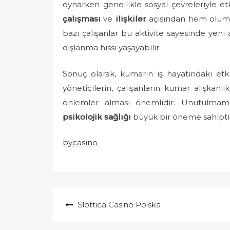
oynarken genellikle sosyal çevreleriyle e
çalışması
ve
ilişkiler
açısından hem oluml
bazı çalışanlar bu aktivite sayesinde yeni a
dışlanma hissi yaşayabilir.
Sonuç olarak, kumarın iş hayatındaki etk
yöneticilerin, çalışanların kumar alışkanl
önlemler alması önemlidir. Unutulmamal
psikolojik sağlığı
büyük bir öneme sahiptir
bycasino
Yazı
Slottica Casino Polska
gezinmesi