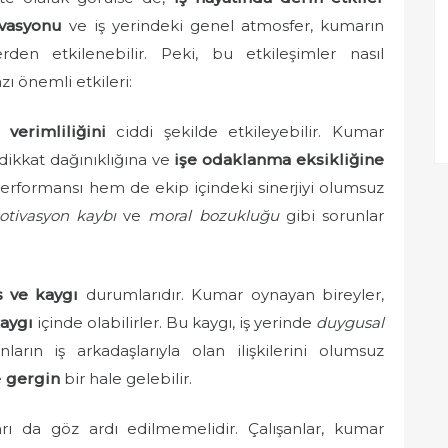
vasyonu
ve iş yerindeki genel atmosfer, kumarın
erden etkilenebilir. Peki, bu etkileşimler nasıl
ı önemli etkileri:
ın
verimliliğini
ciddi şekilde etkileyebilir. Kumar
 dikkat dağınıklığına ve
işe odaklanma eksikliğine
erformansı hem de ekip içindeki sinerjiyi olumsuz
tivasyon kaybı
ve
moral bozukluğu
gibi sorunlar
s ve kaygı
durumlarıdır. Kumar oynayan bireyler,
aygı
içinde olabilirler. Bu kaygı, iş yerinde
duygusal
arın iş arkadaşlarıyla olan ilişkilerini olumsuz
e
gergin
bir hale gelebilir.
ı da göz ardı edilmemelidir. Çalışanlar, kumar