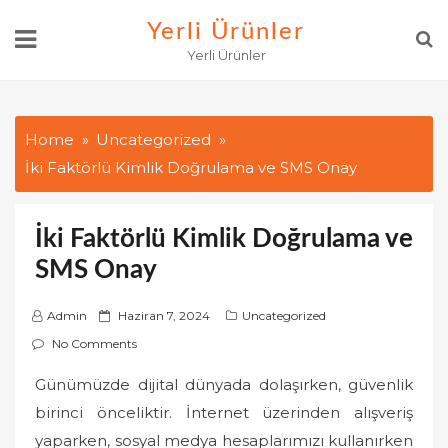
Skip
Yerli Ürünler
to
Yerli Ürünler
content
Home
Uncategorized
İki Faktörlü Kimlik Doğrulama ve SMS Onay
İki Faktörlü Kimlik Doğrulama ve
SMS Onay
P
Admin
Haziran 7, 2024
Uncategorized
o
No Comments
s
Günümüzde dijital dünyada dolaşırken, güvenlik
t
birinci önceliktir. İnternet üzerinden alışveriş
e
d
yaparken, sosyal medya hesaplarımızı kullanırken