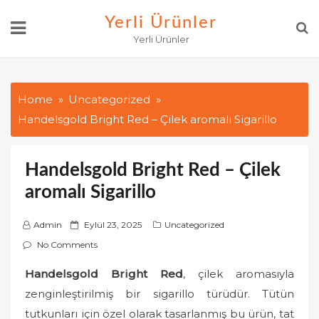
Skip
Yerli Ürünler
to
Yerli Ürünler
content
Home
Uncategorized
Handelsgold Bright Red – Çilek aromalı Sigarillo
Handelsgold Bright Red – Çilek
aromalı Sigarillo
P
Admin
Eylül 23, 2025
Uncategorized
o
No Comments
s
Handelsgold Bright Red
, çilek aromasıyla
t
zenginleştirilmiş bir sigarillo türüdür. Tütün
e
d
tutkunları için özel olarak tasarlanmış bu ürün, tat