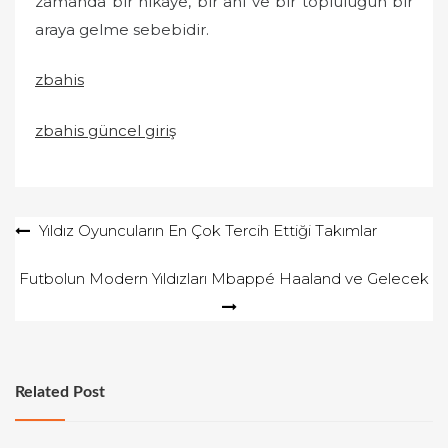
zamanda bir hikaye, bir anı ve bir topluluğun bir
araya gelme sebebidir.
zbahis
zbahis güncel giriş
Yazı
Yıldız Oyuncuların En Çok Tercih Ettiği Takımlar
gezinmesi
Futbolun Modern Yıldızları Mbappé Haaland ve Gelecek
Related Post