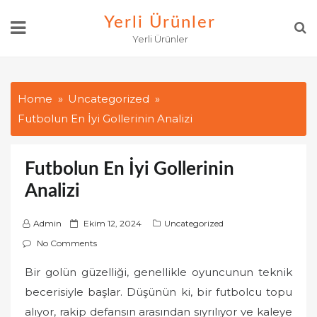
Skip
Yerli Ürünler
to
Yerli Ürünler
content
Home
Uncategorized
Futbolun En İyi Gollerinin Analizi
Futbolun En İyi Gollerinin
Analizi
P
Admin
Ekim 12, 2024
Uncategorized
o
No Comments
s
Bir golün güzelliği, genellikle oyuncunun teknik
t
becerisiyle başlar. Düşünün ki, bir futbolcu topu
e
d
alıyor, rakip defansın arasından sıyrılıyor ve kaleye