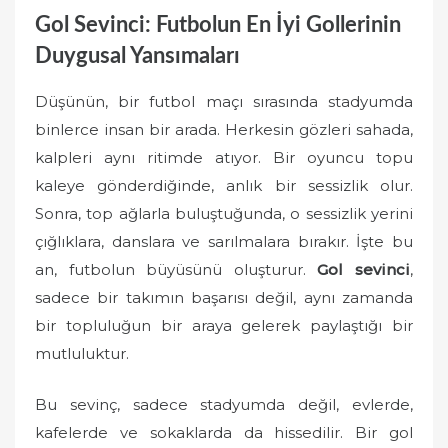
Gol Sevinci: Futbolun En İyi Gollerinin
Duygusal Yansımaları
Düşünün, bir futbol maçı sırasında stadyumda
binlerce insan bir arada. Herkesin gözleri sahada,
kalpleri aynı ritimde atıyor. Bir oyuncu topu
kaleye gönderdiğinde, anlık bir sessizlik olur.
Sonra, top ağlarla buluştuğunda, o sessizlik yerini
çığlıklara, danslara ve sarılmalara bırakır. İşte bu
an, futbolun büyüsünü oluşturur.
Gol sevinci
,
sadece bir takımın başarısı değil, aynı zamanda
bir topluluğun bir araya gelerek paylaştığı bir
mutluluktur.
Bu sevinç, sadece stadyumda değil, evlerde,
kafelerde ve sokaklarda da hissedilir. Bir gol