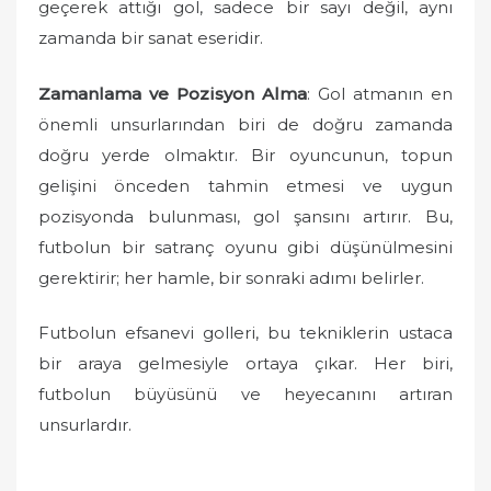
geçerek attığı gol, sadece bir sayı değil, aynı
zamanda bir sanat eseridir.
Zamanlama ve Pozisyon Alma
: Gol atmanın en
önemli unsurlarından biri de doğru zamanda
doğru yerde olmaktır. Bir oyuncunun, topun
gelişini önceden tahmin etmesi ve uygun
pozisyonda bulunması, gol şansını artırır. Bu,
futbolun bir satranç oyunu gibi düşünülmesini
gerektirir; her hamle, bir sonraki adımı belirler.
Futbolun efsanevi golleri, bu tekniklerin ustaca
bir araya gelmesiyle ortaya çıkar. Her biri,
futbolun büyüsünü ve heyecanını artıran
unsurlardır.