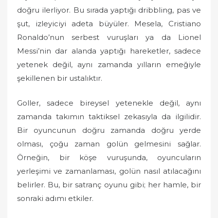
o
doğru ilerliyor. Bu sırada yaptığı dribbling, pas ve
n
şut, izleyiciyi adeta büyüler. Mesela, Cristiano
Ronaldo’nun serbest vuruşları ya da Lionel
Messi’nin dar alanda yaptığı hareketler, sadece
yetenek değil, aynı zamanda yılların emeğiyle
şekillenen bir ustalıktır.
Goller, sadece bireysel yetenekle değil, aynı
zamanda takımın taktiksel zekasıyla da ilgilidir.
Bir oyuncunun doğru zamanda doğru yerde
olması, çoğu zaman golün gelmesini sağlar.
Örneğin, bir köşe vuruşunda, oyuncuların
yerleşimi ve zamanlaması, golün nasıl atılacağını
belirler. Bu, bir satranç oyunu gibi; her hamle, bir
sonraki adımı etkiler.