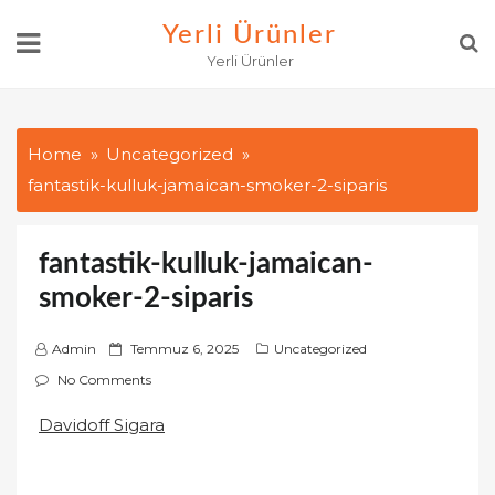
Skip
Yerli Ürünler
to
Yerli Ürünler
content
Home
Uncategorized
fantastik-kulluk-jamaican-smoker-2-siparis
fantastik-kulluk-jamaican-
smoker-2-siparis
P
Admin
Temmuz 6, 2025
Uncategorized
o
No Comments
s
Davidoff Sigara
t
e
d