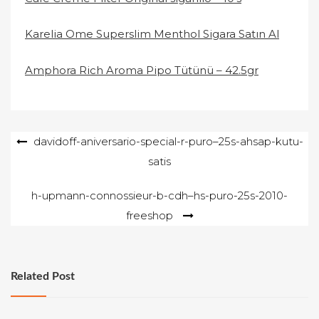
Karelia Ome Superslim Menthol Sigara Satın Al
Amphora Rich Aroma Pipo Tütünü – 42.5gr
Yazı
davidoff-aniversario-special-r-puro–25s-ahsap-kutu-
satis
gezinmesi
h-upmann-connossieur-b-cdh–hs-puro-25s-2010-
freeshop
Related Post