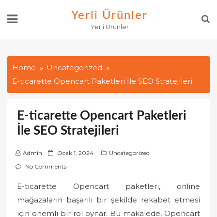
Skip
Yerli Ürünler
to
Yerli Ürünler
content
Home
Uncategorized
E-ticarette Opencart Paketleri İle SEO Stratejileri
E-ticarette Opencart Paketleri
İle SEO Stratejileri
P
Admin
Ocak 1, 2024
Uncategorized
o
No Comments
s
E-ticarette Opencart paketleri, online
t
mağazaların başarılı bir şekilde rekabet etmesi
e
d
için önemli bir rol oynar. Bu makalede, Opencart