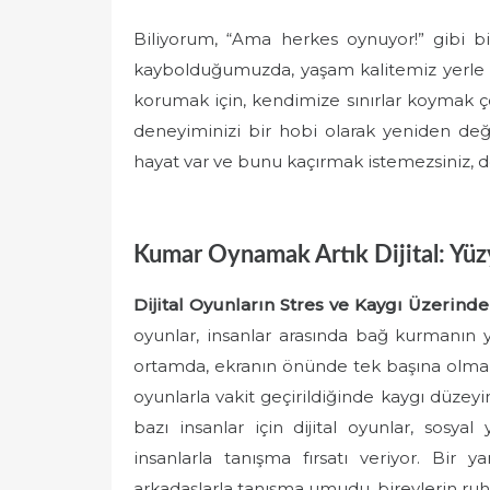
Biliyorum, “Ama herkes oynuyor!” gibi bir 
kaybolduğumuzda, yaşam kalitemiz yerle b
korumak için, kendimize sınırlar koymak ç
deneyiminizi bir hobi olarak yeniden değ
hayat var ve bunu kaçırmak istemezsiniz, d
Kumar Oynamak Artık Dijital: Yüz
Dijital Oyunların Stres ve Kaygı Üzerinde
oyunlar, insanlar arasında bağ kurmanın y
ortamda, ekranın önünde tek başına olmak, 
oyunlarla vakit geçirildiğinde kaygı düzeyin
bazı insanlar için dijital oyunlar, sosya
insanlarla tanışma fırsatı veriyor. Bir
arkadaşlarla tanışma umudu, bireylerin ruh h