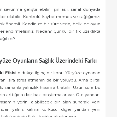
savunma geliştirilebilir. İşin aslı, sanal dünyada
ir olabilir. Kontrolü kaybetmemek ve sağlığımızı
ok önemli. Kendinize bir süre verin, belki de oyun
erlendirmelisiniz. Neden? Çünkü bir tık uzaklıkta
eğil mi?
yüze Oyunların Sağlık Üzerindeki Farkı
ki Etkisi
oldukça ilginç bir konu. Yüzyüze oynanan
anı sıra stres atmanın da bir yoluydu. Ama dijital
zamanla yalnızlık hissini artırabilir. Uzun süre bu
in arttığına dair bazı araştırmalar var. Öte yandan,
l yaşamın yerini alabilecek bir alan sunarak, yeni
 yandan yalnız kalma korkusu, diğer yandan yeni
ali üzerinde farklı tesirler oluşturuyor.