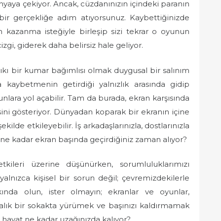
yaya çekiyor. Ancak, cüzdanınızın içindeki paranın
bir gerçekliğe adım atıyorsunuz. Kaybettiğinizde
n kazanma isteğiyle birleşip sizi tekrar o oyunun
izgi, giderek daha belirsiz hale geliyor.
ıkı bir kumar bağımlısı olmak duygusal bir salınım
a kaybetmenin getirdiği yalnızlık arasında gidip
nlara yol açabilir. Tam da burada, ekran karşısında
ini gösteriyor. Dünyadan koparak bir ekranın içine
kilde etkileyebilir. İş arkadaşlarınızla, dostlarınızla
i ne kadar ekran başında geçirdiğiniz zaman alıyor?
etkileri üzerine düşünürken, sorumluluklarımızı
alnızca kişisel bir sorun değil; çevremizdekilerle
arkında olun, ister olmayın; ekranlar ve oyunlar,
balık bir sokakta yürümek ve başınızı kaldırmamak
 hayat ne kadar uzağınızda kalıyor?