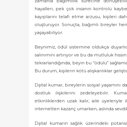
zamanla bağımlılık sürecine dönüşebi
e
hayalleri, pek çok insanın kontrolü kay
d
kayıplarını telafi etme arzusu, kişileri d
o
oluşturuyor. Sonuçta, bağımlı bireyler h
n
yaşayabiliyor.
Beynimiz, ödül sistemine oldukça duyarlı
salınımını artırıyor ve bu da mutluluk hissin
tekrarlandığında, beyin bu “ödülü” sağlama
Bu durum, kişilerin kötü alışkanlıklar gelişt
Dijital kumar, bireylerin sosyal yaşamını da 
dostluk ilişkilerini zedeleyebilir. Kum
etkinliklerden uzak kalır, aile üyeleriyle il
internetten kazanç umarken, aslında sevdik
Dijital kumarın sağlık üzerindeki potan