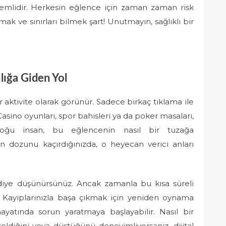
nemlidir. Herkesin eğlence için zaman zaman risk
lmak ve sınırları bilmek şart! Unutmayın, sağlıklı bir
lığa Giden Yol
r aktivite olarak görünür. Sadece birkaç tıklama ile
asino oyunları, spor bahisleri ya da poker masaları,
oğu insan, bu eğlencenin nasıl bir tuzağa
n dozunu kaçırdığınızda, o heyecan verici anları
” diye düşünürsünüz. Ancak zamanla bu kısa süreli
r. Kayıplarınızla başa çıkmak için yeniden oynama
ayatında sorun yaratmaya başlayabilir. Nasıl bir
diğini veya düştüğünü deneyimliyorsanız, dijital