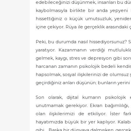
edebileceğinizi düşünmek, insanları bu dün
kaybolmasıyla birlikte bir anda yepyeni 
hissettiğiniz o küçük umutsuzluk, yenide
içine çekiyor. Rüya ile gerçeklik arasındaki ç
Peki, bu durumda nasıl hissediyorsunuz? S
yaratıyor. Kazanmanın verdiği mutlulukl
gelmek, kaygı, stres ve depresyon gibi soru
harcanan zamanın psikolojik bedeli kendis
hapsolmak, sosyal ilişkilerinizi de olumsuz şe
geçirdiğiniz anları düşünün; bunların yerin
Son olarak, dijital kumarın psikolojik 
unutmamak gerekiyor. Ekran bağımlılığı, y
olan ilişkilerimizi de etkiliyor. İster f
hayatımızda büyük bir yer kaplıyor. Kala
gibi… Başka bir dünyaya dalmışken, gerçek