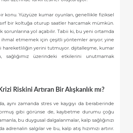
r konu. Yüzyüze kumar oyunları, genellikle fiziksel
da sırf bir koltuğa oturup saatler harcamak mümkün.
k sorunlarına yol açabilir. Tabii ki, bu yeni ortamda
nı ihmal etmemek için çeşitli yöntemler arıyor; yine
hareketliliğin yerini tutmuyor. dijitalleşme, kumar
n, sağlığımız üzerindeki etkilerini unutmamak
izi Riskini Artıran Bir Alışkanlık mı?
 da, aynı zamanda stres ve kaygıyı da beraberinde
uyormuş gibi görünse de, kaybetme durumu çoğu
Zamanla, bu duygusal dalgalanmalar, kalp sağlığınızı
a adrenalin salgılar ve bu, kalp atış hızımızı artırır.