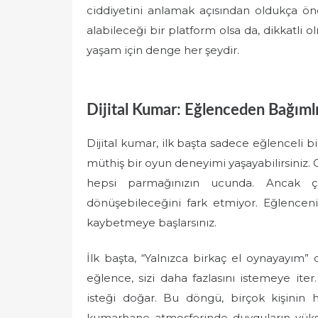
ciddiyetini anlamak açısından oldukça ö
alabileceği bir platform olsa da, dikkatli o
yaşam için denge her şeydir.
Dijital Kumar: Eğlenceden Bağımlı
Dijital kumar, ilk başta sadece eğlenceli bi
müthiş bir oyun deneyimi yaşayabilirsiniz. C
hepsi parmağınızın ucunda. Ancak ç
dönüşebileceğini fark etmiyor. Eğlenceni
kaybetmeye başlarsınız.
İlk başta, “Yalnızca birkaç el oynayayım
eğlence, sizi daha fazlasını istemeye ite
isteği doğar. Bu döngü, birçok kişinin h
kumarhane atmosferinde duyguların yüksel