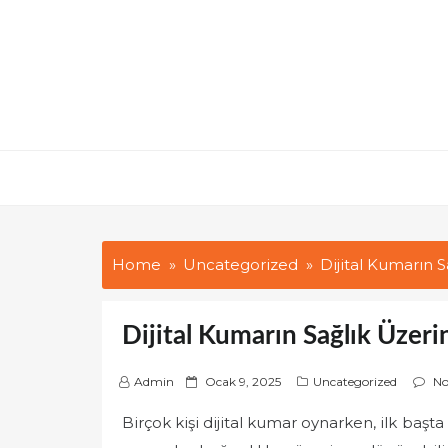
Skip
to
content
Home
Uncategorized
Dijital Kumarın S
Dijital Kumarın Sağlık Üzeri
P
Admin
Ocak 9, 2025
Uncategorized
N
o
Birçok kişi dijital kumar oynarken, ilk ba
s
t