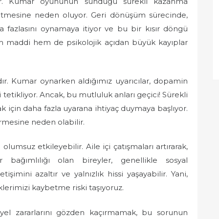
lir. Kumar oyununun sunduğu sürekli kazanma
betmesine neden oluyor. Geri dönüşüm sürecinde,
aha fazlasını oynamaya itiyor ve bu bir kısır döngü
em maddi hem de psikolojik açıdan büyük kayıplar
dır. Kumar oynarken aldığımız uyarıcılar, dopamin
i tetikliyor. Ancak, bu mutluluk anları geçici! Sürekli
k için daha fazla uyarana ihtiyaç duymaya başlıyor.
irmesine neden olabilir.
olumsuz etkileyebilir. Aile içi çatışmaları artırarak,
ar bağımlılığı olan bireyler, genellikle sosyal
etişimini azaltır ve yalnızlık hissi yaşayabilir. Yani,
lerimizi kaybetme riski taşıyoruz.
siyel zararlarını gözden kaçırmamak, bu sorunun