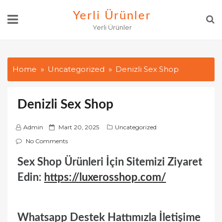
Skip
Yerli Ürünler
to
Yerli Ürünler
content
Home
Uncategorized
Denizli Sex Shop
Denizli Sex Shop
P
Admin
Mart 20, 2025
Uncategorized
o
No Comments
s
Sex Shop Ürünleri İçin Sitemizi Ziyaret
t
e
Edin:
https://luxerosshop.com/
d
o
n
Whatsapp Destek Hattımızla İletişime