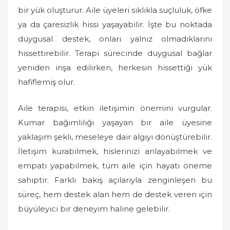
bir yük oluşturur. Aile üyeleri sıklıkla suçluluk, öfke
ya da çaresizlik hissi yaşayabilir. İşte bu noktada
duygusal destek, onları yalnız olmadıklarını
hissettirebilir. Terapi sürecinde duygusal bağlar
yeniden inşa edilirken, herkesin hissettiği yük
hafiflemiş olur.
Aile terapisi, etkin iletişimin önemini vurgular.
Kumar bağımlılığı yaşayan bir aile üyesine
yaklaşım şekli, meseleye dair algıyı dönüştürebilir.
İletişim kurabilmek, hislerinizi anlayabilmek ve
empati yapabilmek, tüm aile için hayati öneme
sahiptir. Farklı bakış açılarıyla zenginleşen bu
süreç, hem destek alan hem de destek veren için
büyüleyici bir deneyim haline gelebilir.