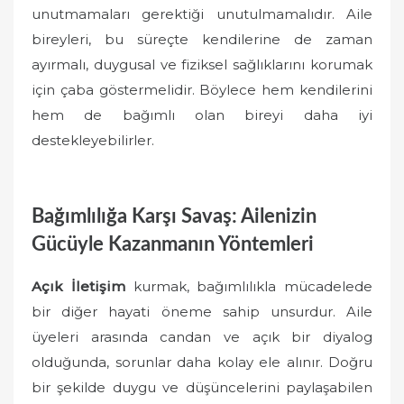
unutmamaları gerektiği unutulmamalıdır. Aile
bireyleri, bu süreçte kendilerine de zaman
ayırmalı, duygusal ve fiziksel sağlıklarını korumak
için çaba göstermelidir. Böylece hem kendilerini
hem de bağımlı olan bireyi daha iyi
destekleyebilirler.
Bağımlılığa Karşı Savaş: Ailenizin
Gücüyle Kazanmanın Yöntemleri
Açık İletişim
kurmak, bağımlılıkla mücadelede
bir diğer hayati öneme sahip unsurdur. Aile
üyeleri arasında candan ve açık bir diyalog
olduğunda, sorunlar daha kolay ele alınır. Doğru
bir şekilde duygu ve düşüncelerini paylaşabilen