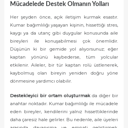
Mücadelede Destek Olmanın Yolları
Her şeyden önce, açık iletişim kurmak esastır.
Kumar bağımlılığı yaşayan kişinin, hissettiği stres,
kaygı ya da utanç gibi duygular konusunda aile
bireyleri ile konuşabilmesi çok önemlidir.
Düşünün ki bir gemide yol alıyorsunuz; eğer
kaptan yönünü kaybederse, tüm yolcular
etkilenir. Aileler, bir tür kaptan rolü üstlenerek,
kaybolmuş olan bireyin yeniden doğru yöne
dönmesine yardımcı olabilir.
Destekleyici bir ortam oluşturmak
da diğer bir
anahtar noktadır. Kumar bağımlılığı ile mücadele
eden bireyler, kendilerini yalnız hissettiklerinde
daha çaresiz hale gelirler. Bu nedenle, aile üyeleri
arasında dayanışma ve empati geliştirmek,