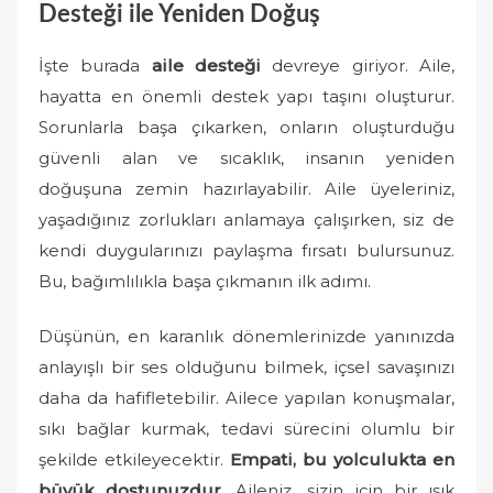
Desteği ile Yeniden Doğuş
İşte burada
aile desteği
devreye giriyor. Aile,
hayatta en önemli destek yapı taşını oluşturur.
Sorunlarla başa çıkarken, onların oluşturduğu
güvenli alan ve sıcaklık, insanın yeniden
doğuşuna zemin hazırlayabilir. Aile üyeleriniz,
yaşadığınız zorlukları anlamaya çalışırken, siz de
kendi duygularınızı paylaşma fırsatı bulursunuz.
Bu, bağımlılıkla başa çıkmanın ilk adımı.
Düşünün, en karanlık dönemlerinizde yanınızda
anlayışlı bir ses olduğunu bilmek, içsel savaşınızı
daha da hafifletebilir. Ailece yapılan konuşmalar,
sıkı bağlar kurmak, tedavi sürecini olumlu bir
şekilde etkileyecektir.
Empati, bu yolculukta en
büyük dostunuzdur.
Aileniz, sizin için bir ışık