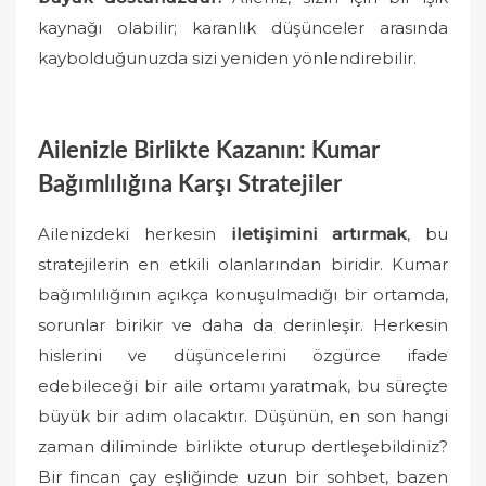
kaynağı olabilir; karanlık düşünceler arasında
kaybolduğunuzda sizi yeniden yönlendirebilir.
Ailenizle Birlikte Kazanın: Kumar
Bağımlılığına Karşı Stratejiler
Ailenizdeki herkesin
iletişimini artırmak
, bu
stratejilerin en etkili olanlarından biridir. Kumar
bağımlılığının açıkça konuşulmadığı bir ortamda,
sorunlar birikir ve daha da derinleşir. Herkesin
hislerini ve düşüncelerini özgürce ifade
edebileceği bir aile ortamı yaratmak, bu süreçte
büyük bir adım olacaktır. Düşünün, en son hangi
zaman diliminde birlikte oturup dertleşebildiniz?
Bir fincan çay eşliğinde uzun bir sohbet, bazen