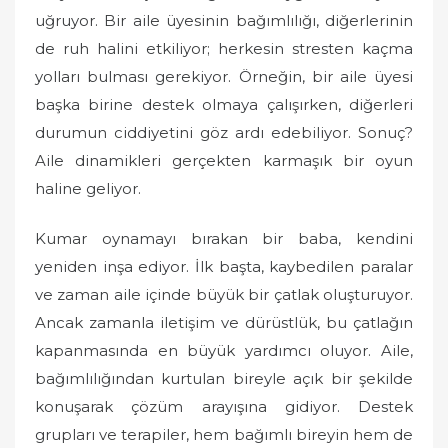
uğruyor. Bir aile üyesinin bağımlılığı, diğerlerinin
de ruh halini etkiliyor; herkesin stresten kaçma
yolları bulması gerekiyor. Örneğin, bir aile üyesi
başka birine destek olmaya çalışırken, diğerleri
durumun ciddiyetini göz ardı edebiliyor. Sonuç?
Aile dinamikleri gerçekten karmaşık bir oyun
haline geliyor.
Kumar oynamayı bırakan bir baba, kendini
yeniden inşa ediyor. İlk başta, kaybedilen paralar
ve zaman aile içinde büyük bir çatlak oluşturuyor.
Ancak zamanla iletişim ve dürüstlük, bu çatlağın
kapanmasında en büyük yardımcı oluyor. Aile,
bağımlılığından kurtulan bireyle açık bir şekilde
konuşarak çözüm arayışına gidiyor. Destek
grupları ve terapiler, hem bağımlı bireyin hem de