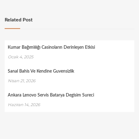
Related Post
Kumar Bağımlılığı Casinoların Derinleşen Etkisi
Ocak 4, 2025
Sanal Bahis Ve Kendine Guvensizlik
Nisan 21, 2026
Ankara Lenovo Servis Batarya Degisim Sureci
Haziran 14, 2026