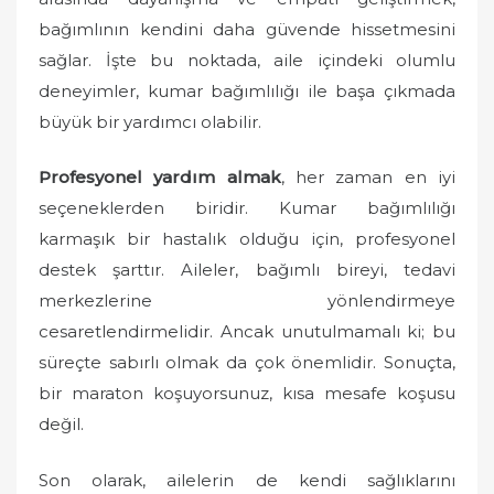
bağımlının kendini daha güvende hissetmesini
sağlar. İşte bu noktada, aile içindeki olumlu
deneyimler, kumar bağımlılığı ile başa çıkmada
büyük bir yardımcı olabilir.
Profesyonel yardım almak
, her zaman en iyi
seçeneklerden biridir. Kumar bağımlılığı
karmaşık bir hastalık olduğu için, profesyonel
destek şarttır. Aileler, bağımlı bireyi, tedavi
merkezlerine yönlendirmeye
cesaretlendirmelidir. Ancak unutulmamalı ki; bu
süreçte sabırlı olmak da çok önemlidir. Sonuçta,
bir maraton koşuyorsunuz, kısa mesafe koşusu
değil.
Son olarak, ailelerin de kendi sağlıklarını