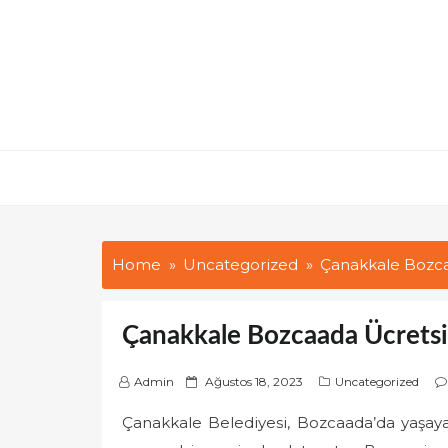
Skip
to
content
Home
Uncategorized
Çanakkale Bozca
Çanakkale Bozcaada Ücretsi
P
Admin
Ağustos 18, 2023
Uncategorized
o
Çanakkale Belediyesi, Bozcaada’da yaşayan
s
t