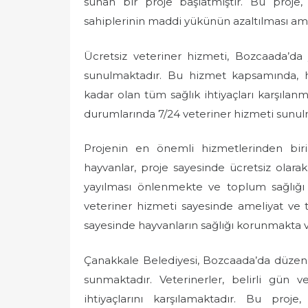
sunan bir proje başlatmıştır. Bu proje, 
e
sahiplerinin maddi yükünün azaltılması amac
d
o
Ücretsiz veteriner hizmeti, Bozcaada’da
n
sunulmaktadır. Bu hizmet kapsamında, h
kadar olan tüm sağlık ihtiyaçları karşılan
durumlarında 7/24 veteriner hizmeti sunul
Projenin en önemli hizmetlerinden biri
hayvanlar, proje sayesinde ücretsiz olara
yayılması önlenmekte ve toplum sağlığı 
veteriner hizmeti sayesinde ameliyat ve 
sayesinde hayvanların sağlığı korunmakta v
Çanakkale Belediyesi, Bozcaada’da düzenli 
sunmaktadır. Veterinerler, belirli gün 
ihtiyaçlarını karşılamaktadır. Bu proj