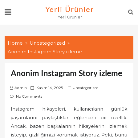
Skip
Yerli Ürünler
to
Yerli Ürünler
content
Home
Uncategorized
Anonim Instagram Story izleme
Anonim Instagram Story izleme
P
Admin
Kasım 14, 2025
Uncategorized
o
No Comments
s
Instagram hikayeleri, kullanıcıların günlük
t
yaşamlarını paylaştıkları eğlenceli bir özellik.
e
d
Ancak, bazen başkalarının hikayelerini izlemek
o
isteyip, gizliliğimizi korumak istiyoruz. Peki, bunu