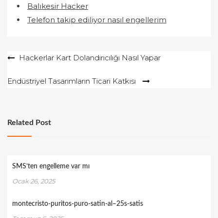
Balıkesir Hacker
Telefon takip ediliyor nasıl engellerim
Yazı
Hackerlar Kart Dolandırıcılığı Nasıl Yapar
gezinmesi
Endüstriyel Tasarımların Ticari Katkısı
Related Post
SMS’ten engelleme var mı
Ocak 26, 2025
montecristo-puritos-puro-satin-al–25s-satis