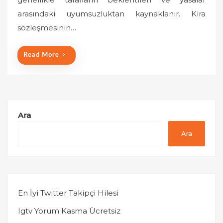
o
arasındaki uyumsuzluktan kaynaklanır. Kira
n
sözleşmesinin…
Read More
Ara
Ara
En İyi Twitter Takipçi Hilesi
Igtv Yorum Kasma Ücretsiz