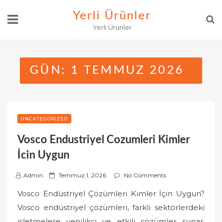
Skip
Yerli Ürünler
to
Yerli Ürünler
content
GÜN:
1 TEMMUZ 2026
UNCATEGORIZED
Vosco Endustriyel Cozumleri Kimler
İcin Uygun
P
Admin
Temmuz 1, 2026
No Comments
o
Vosco Endüstriyel Çözümleri Kimler İçin Uygun?
s
Vosco endüstriyel çözümleri, farklı sektörlerdeki
t
işletmelere yenilikçi ve etkili çözümler sunar.