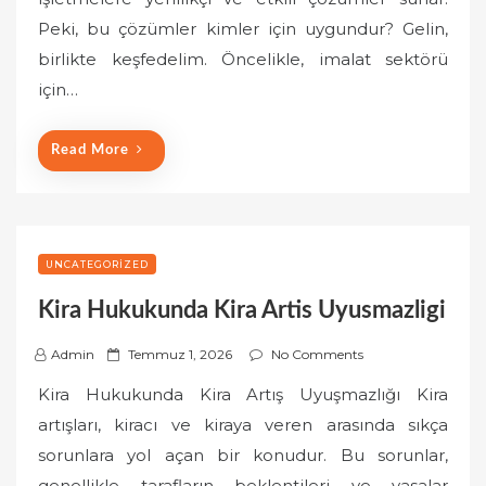
e
Peki, bu çözümler kimler için uygundur? Gelin,
d
o
birlikte keşfedelim. Öncelikle, imalat sektörü
n
için…
Read More
UNCATEGORIZED
Kira Hukukunda Kira Artis Uyusmazligi
P
Admin
Temmuz 1, 2026
No Comments
o
Kira Hukukunda Kira Artış Uyuşmazlığı Kira
s
artışları, kiracı ve kiraya veren arasında sıkça
t
sorunlara yol açan bir konudur. Bu sorunlar,
e
genellikle tarafların beklentileri ve yasalar
d