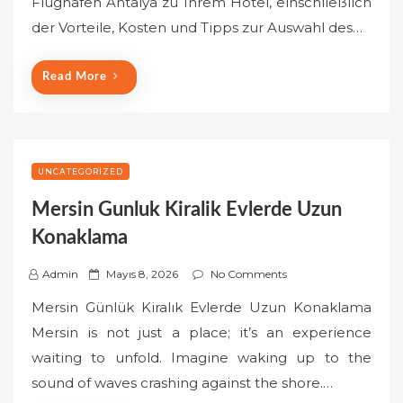
Flughafen Antalya zu Ihrem Hotel, einschließlich
d
o
der Vorteile, Kosten und Tipps zur Auswahl des…
n
Read More
UNCATEGORIZED
Mersin Gunluk Kiralik Evlerde Uzun
Konaklama
P
Admin
Mayıs 8, 2026
No Comments
o
Mersin Günlük Kiralık Evlerde Uzun Konaklama
s
Mersin is not just a place; it’s an experience
t
waiting to unfold. Imagine waking up to the
e
sound of waves crashing against the shore.…
d
o