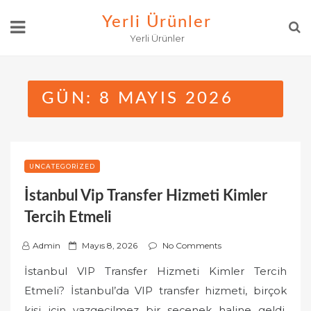
Skip
Yerli Ürünler
to
Yerli Ürünler
content
GÜN:
8 MAYIS 2026
UNCATEGORIZED
İstanbul Vip Transfer Hizmeti Kimler
Tercih Etmeli
P
Admin
Mayıs 8, 2026
No Comments
o
İstanbul VIP Transfer Hizmeti Kimler Tercih
s
Etmeli? İstanbul’da VIP transfer hizmeti, birçok
t
kişi için vazgeçilmez bir seçenek haline geldi.