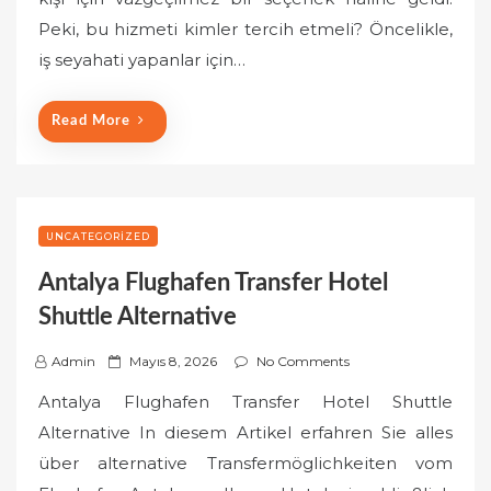
e
Peki, bu hizmeti kimler tercih etmeli? Öncelikle,
d
o
iş seyahati yapanlar için…
n
Read More
UNCATEGORIZED
Antalya Flughafen Transfer Hotel
Shuttle Alternative
P
Admin
Mayıs 8, 2026
No Comments
o
Antalya Flughafen Transfer Hotel Shuttle
s
Alternative In diesem Artikel erfahren Sie alles
t
über alternative Transfermöglichkeiten vom
e