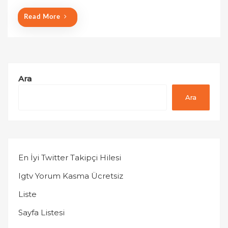
n
Read More
Ara
Ara
En İyi Twitter Takipçi Hilesi
Igtv Yorum Kasma Ücretsiz
Liste
Sayfa Listesi