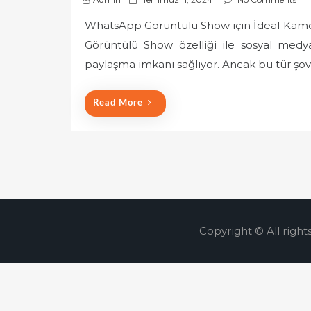
o
WhatsApp Görüntülü Show için İdeal Kame
s
Görüntülü Show özelliği ile sosyal medya 
t
e
paylaşma imkanı sağlıyor. Ancak bu tür şovl
d
o
Read More
n
Copyright © All right